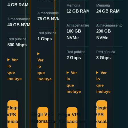
4 GB RAM
Memoria
Memoria
12 GB RAM
24 GB RAM
Almacenamiento
75 GB NVMe
Almacenamiento
40 GB NVMe
Almacenamiento
Almacenamiento
100 GB
200 GB
Red pública
NVMe
NVMe
1 Gbps
Red pública
500 Mbps
Red pública
Red pública
2 Gbps
3 Gbps
Ver
Ver
lo
lo
que
que
Ver
Ver
incluye
incluye
lo
lo
que
que
incluye
incluye
Elegir
Elegir
Elegir VPS
VPS
Elegir VPS
VPS
Automatiza
Inicio
Aplicaciones
Escala