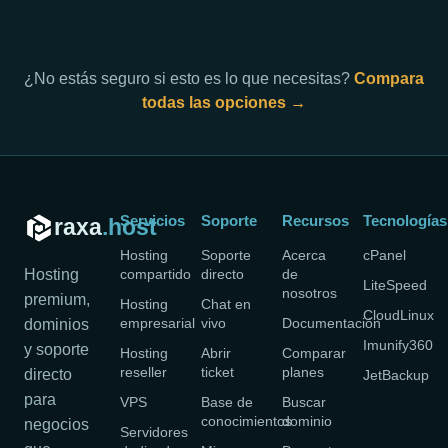
¿No estás seguro si esto es lo que necesitas?
Compara
todas las opciones →
Servicios
Soporte
Recursos
Tecnologías
raxa
.host
Hosting
Soporte
Acerca
cPanel
Hosting
compartido
directo
de
LiteSpeed
nosotros
premium,
Hosting
Chat en
CloudLinux
empresarial
vivo
Documentación
dominios
Imunify360
y soporte
Hosting
Abrir
Comparar
reseller
ticket
planes
directo
JetBackup
para
VPS
Base de
Buscar
conocimientos
dominio
negocios
Servidores