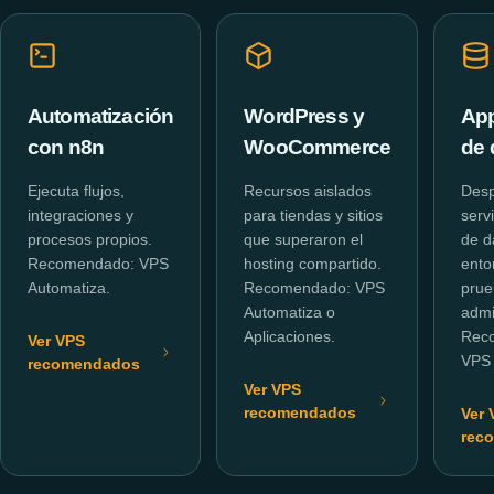
Automatización
WordPress y
App
con n8n
WooCommerce
de 
Ejecuta flujos,
Recursos aislados
Desp
integraciones y
para tiendas y sitios
serv
procesos propios.
que superaron el
de d
Recomendado: VPS
hosting compartido.
ento
Automatiza.
Recomendado: VPS
prue
Automatiza o
admi
Aplicaciones.
Rec
Ver VPS
VPS 
recomendados
Ver VPS
recomendados
Ver 
rec