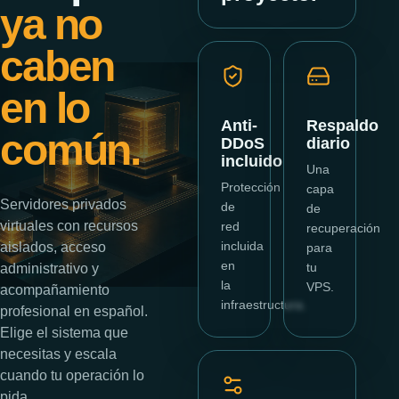
ya no
caben
en lo
Anti-
Respaldo
común.
DDoS
diario
incluido
Una
Protección
capa
Servidores privados
de
de
virtuales con recursos
red
recuperación
incluida
aislados, acceso
para
en
tu
administrativo y
la
VPS.
acompañamiento
infraestructura.
profesional en español.
Elige el sistema que
necesitas y escala
cuando tu operación lo
pida.