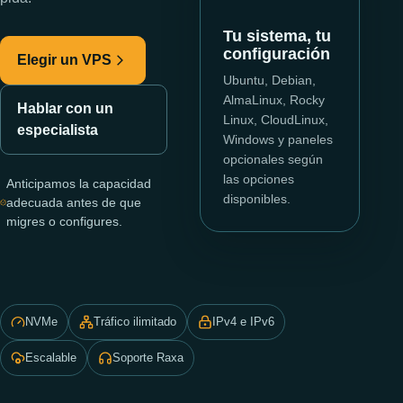
Tu sistema, tu
configuración
Elegir un VPS
Ubuntu, Debian,
AlmaLinux, Rocky
Hablar con un
Linux, CloudLinux,
especialista
Windows y paneles
opcionales según
las opciones
Anticipamos la capacidad
disponibles.
adecuada antes de que
migres o configures.
NVMe
Tráfico ilimitado
IPv4 e IPv6
Escalable
Soporte Raxa