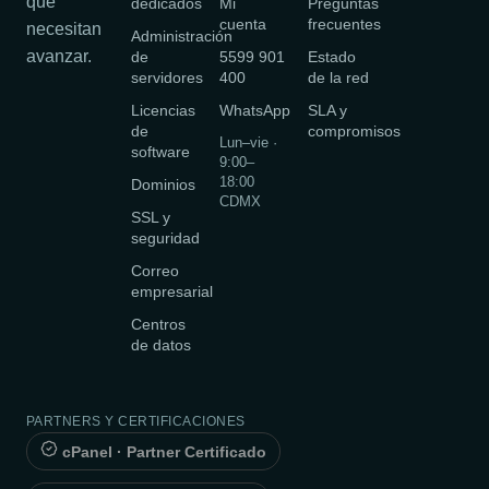
que
dedicados
Mi
Preguntas
cuenta
frecuentes
necesitan
Administración
avanzar.
de
5599 901
Estado
servidores
400
de la red
Licencias
WhatsApp
SLA y
de
compromisos
Lun–vie ·
software
9:00–
18:00
Dominios
CDMX
SSL y
seguridad
Correo
empresarial
Centros
de datos
PARTNERS Y CERTIFICACIONES
cPanel · Partner Certificado