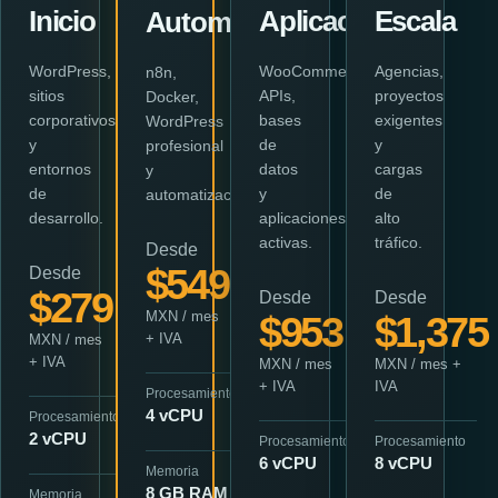
Inicio
Aplicaciones
Escala
Automatiza
WordPress,
WooCommerce,
Agencias,
n8n,
sitios
APIs,
proyectos
Docker,
corporativos
bases
exigentes
WordPress
y
de
y
profesional
entornos
datos
cargas
y
de
y
de
automatizaciones.
desarrollo.
aplicaciones
alto
activas.
tráfico.
Desde
$549
Desde
$279
Desde
Desde
MXN / mes
$953
$1,375
+ IVA
MXN / mes
+ IVA
MXN / mes
MXN / mes +
+ IVA
IVA
Procesamiento
4 vCPU
Procesamiento
2 vCPU
Procesamiento
Procesamiento
6 vCPU
8 vCPU
Memoria
8 GB RAM
Memoria