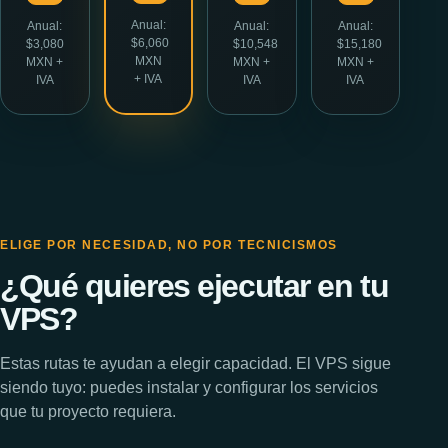
Anual:
Anual:
Anual:
Anual:
$6,060
$3,080
$10,548
$15,180
MXN
MXN +
MXN +
MXN +
+ IVA
IVA
IVA
IVA
ELIGE POR NECESIDAD, NO POR TECNICISMOS
¿Qué quieres ejecutar en tu
VPS?
Estas rutas te ayudan a elegir capacidad. El VPS sigue
siendo tuyo: puedes instalar y configurar los servicios
que tu proyecto requiera.