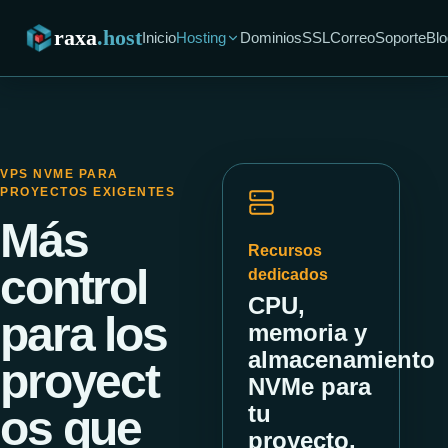
raxa
.host
Inicio
Hosting
Dominios
SSL
Correo
Soporte
Blo
VPS NVME PARA
PROYECTOS EXIGENTES
Más
Recursos
control
dedicados
CPU,
para los
memoria y
almacenamiento
proyect
NVMe para
tu
os que
proyecto.