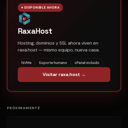
● DISPONIBLE AHORA
RaxaHost
Hosting, dominios y SSL ahora viven en
raxa.host — mismo equipo, nueva casa.
NVMe
Soporte humano
cPanel incluido
Visitar raxa.host →
PRÓXIMAMENTE